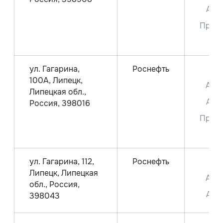
Аи-
Прем
95
ул. Гагарина,
Роснефть
ДТ
100А, Липецк,
Аи-
Липецкая обл.,
Аи-
Россия, 398016
Прем
95
ул. Гагарина, 112,
Роснефть
ДТ
Липецк, Липецкая
Аи-
обл., Россия,
Аи-
398043