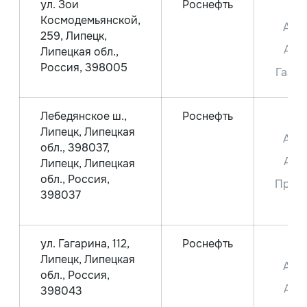
ул. Зои
Роснефть
ДТ
Космодемьянской,
Аи-
259, Липецк,
Аи-
Липецкая обл.,
Россия, 398005
Газ С
Лебедянское ш.,
Роснефть
ДТ
Липецк, Липецкая
Аи-
обл., 398037,
Аи-
Липецк, Липецкая
обл., Россия,
Прем
398037
95
ул. Гагарина, 112,
Роснефть
ДТ
Липецк, Липецкая
Аи-
обл., Россия,
Аи-
398043