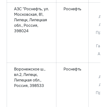
АЗС "Роснефть, ул.
Роснефть
ДТ
Московская, 81,
Аи-
Липецк, Липецкая
Аи-
обл., Россия,
398024
Прем
95
Газ С
Аи-1
Воронежское ш.,
Роснефть
ДТ
вл.2, Липецк,
Аи-
Липецкая обл.,
Аи-
Россия, 398533
Прем
95