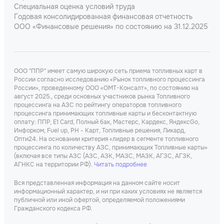
Специальная оценка условий труда
Годовая консолидированная финансовая отчетность
ООО «Финансовые решения» по состоянию на 31.12.2025
ООО "ППР" имеет самую широкую сеть приема топливных карт в
России согласно исследованию «Рынок топливного процессинга
России», проведенному ООО «ОМТ-Консалт», по состоянию на
август 2025., среди основных участников рынка Топливного
процессинга на АЗС по рейтингу операторов топливного
процессинга принимающих топливные карты и бесконтактную
оплату: ППР, Е1 Card, Полный бак, Мастерс, Кардекс, ЯндексGo,
Инфорком, Fuel up, РН - Карт, Топливные решения, Ликард,
Опти24. На основании критерия «лидер в сегменте топливного
процессинга по количеству АЗС, принимающих Топливные карты»
(включая все типы АЗС (АЗС, АЗК, МАЗС, МАЗК, АГЗС, АГЗК,
АГНКС на территории РФ).
Читать подробнее
Вся представленная информация на данном сайте носит
информационный характер, и ни при каких условиях не является
публичной или иной офертой, определяемой положениями
Гражданского кодекса РФ.