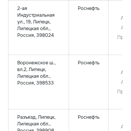
2-ая
Роснефть
ДТ
Индустриальная
Аи-
ул., 19, Липецк,
Аи-
Липецкая обл.,
Россия, 398024
Прем
95
Воронежское ш.,
Роснефть
ДТ
вл.2, Липецк,
Аи-
Липецкая обл.,
Аи-
Россия, 398533
Прем
95
Разъезд, Липецк,
Роснефть
ДТ
Липецкая обл.,
Аи-
Россия, 398908