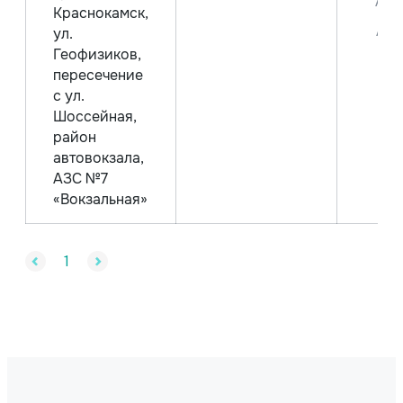
Аи-
Краснокамск,
Аи-
ул.
Геофизиков,
пересечение
с ул.
Шоссейная,
район
автовокзала,
АЗС №7
«Вокзальная»
1