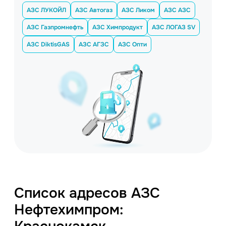
АЗС ЛУКОЙЛ
АЗС Автогаз
АЗС Ликом
АЗС АЗС
АЗС Газпромнефть
АЗС Химпродукт
АЗС ЛОГАЗ SV
АЗС DiktisGAS
АЗС АГЗС
АЗС Опти
Список адресов АЗС
Нефтехимпром: