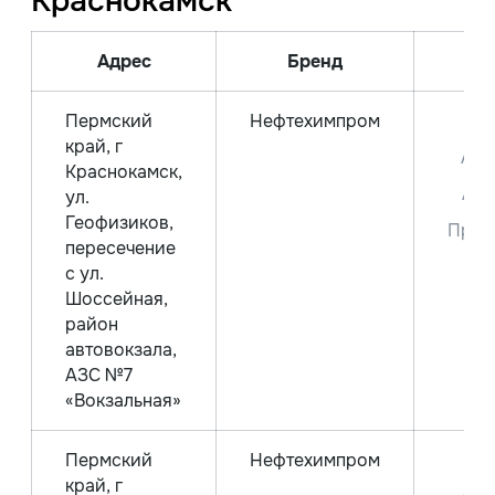
Краснокамск
Адрес
Бренд
Вид
Пермский
Нефтехимпром
Д
край, г
Аи-
Краснокамск,
Аи-
ул.
Геофизиков,
Прем
пересечение
9
с ул.
Шоссейная,
район
автовокзала,
АЗС №7
«Вокзальная»
Пермский
Нефтехимпром
Д
край, г