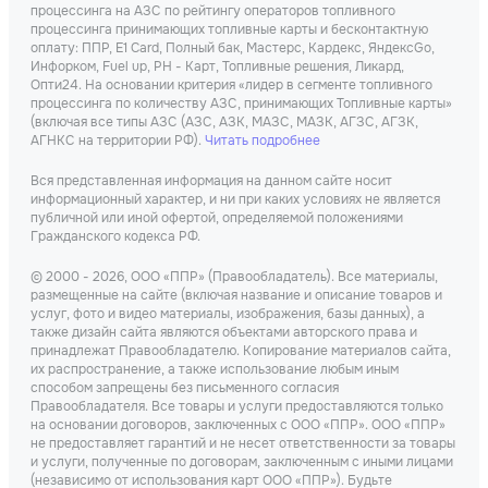
процессинга на АЗС по рейтингу операторов топливного
процессинга принимающих топливные карты и бесконтактную
оплату: ППР, Е1 Card, Полный бак, Мастерс, Кардекс, ЯндексGo,
Инфорком, Fuel up, РН - Карт, Топливные решения, Ликард,
Опти24. На основании критерия «лидер в сегменте топливного
процессинга по количеству АЗС, принимающих Топливные карты»
(включая все типы АЗС (АЗС, АЗК, МАЗС, МАЗК, АГЗС, АГЗК,
АГНКС на территории РФ).
Читать подробнее
Вся представленная информация на данном сайте носит
информационный характер, и ни при каких условиях не является
публичной или иной офертой, определяемой положениями
Гражданского кодекса РФ.
© 2000 - 2026, ООО «ППР» (Правообладатель). Все материалы,
размещенные на сайте (включая название и описание товаров и
услуг, фото и видео материалы, изображения, базы данных), а
также дизайн сайта являются объектами авторского права и
принадлежат Правообладателю. Копирование материалов сайта,
их распространение, а также использование любым иным
способом запрещены без письменного согласия
Правообладателя. Все товары и услуги предоставляются только
на основании договоров, заключенных с ООО «ППР». ООО «ППР»
не предоставляет гарантий и не несет ответственности за товары
и услуги, полученные по договорам, заключенным с иными лицами
(независимо от использования карт ООО «ППР»). Будьте