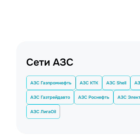
Сети АЗС
АЗС Газпромнефть
АЗС КТК
АЗС Shell
АЗ
АЗС Газтрейдавто
АЗС Роснефть
АЗС Элект
АЗС ЛигаOil