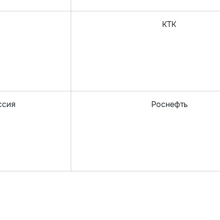
КТК
ссия
Роснефть