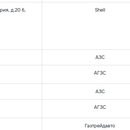
ия, д.20 б,
Shell
АЗС
АГЗС
АЗС
АГЗС
Газтрейдавто