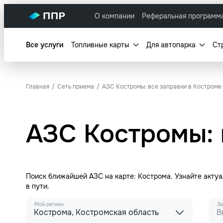
О компании
Реферальная программ
Все услуги
Топливные карты
Для автопарка
Ст
Главная
Сеть приема
АЗС Костромы: все заправки в Костроме
АЗС Костромы: 
Поиск ближайшей АЗС на карте: Кострома. Узнайте акту
в пути.
Мой регион
За
Кострома, Костромская область
В