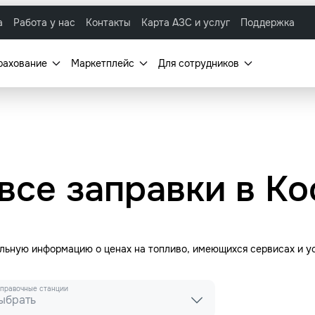
а
Работа у нас
Контакты
Карта АЗС и услуг
Поддержка
рахование
Маркетплейс
Для сотрудников
все заправки в К
альную информацию о ценах на топливо, имеющихся сервисах и у
правочные станции
ыбрать