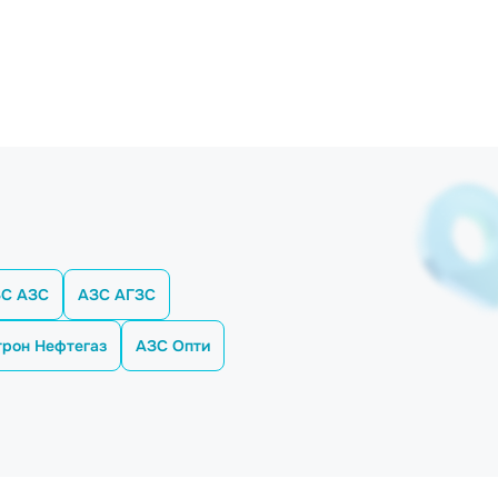
С АЗС
АЗС АГЗС
рон Нефтегаз
АЗС Опти