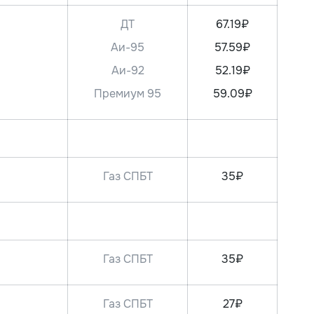
ДТ
67.19₽
Аи-95
57.59₽
Аи-92
52.19₽
Премиум 95
59.09₽
Газ СПБТ
35₽
Газ СПБТ
35₽
Газ СПБТ
27₽