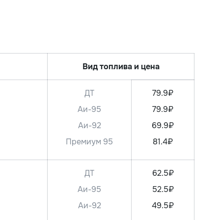
Вид топлива и цена
ДТ
79.9₽
Аи-95
79.9₽
Аи-92
69.9₽
Премиум 95
81.4₽
ДТ
62.5₽
Аи-95
52.5₽
Аи-92
49.5₽