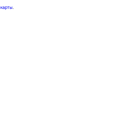
 карты
.