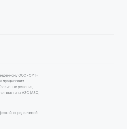
роведенному ООО «ОМТ-
го процессинга
 Топливные решения,
чая все типы АЗС (АЗС,
офертой, определяемой