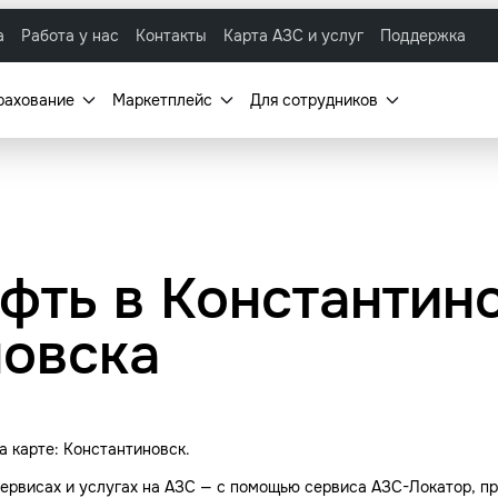
а
Работа у нас
Контакты
Карта АЗС и услуг
Поддержка
рахование
Маркетплейс
Для сотрудников
фть в Константино
новска
 карте: Константиновск.
ервисах и услугах на АЗС — с помощью сервиса АЗС-Локатор, пр