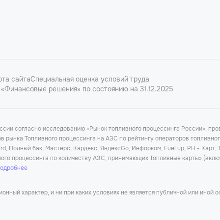
рта сайта
Специальная оценка условий труда
«Финансовые решения» по состоянию на 31.12.2025
оссии согласно исследованию «Рынок топливного процессинга России», п
ков рынка Топливного процессинга на АЗС по рейтингу операторов топливно
d, Полный бак, Мастерс, Кардекс, ЯндексGo, Инфорком, Fuel up, РН - Карт,
ного процессинга по количеству АЗС, принимающих Топливные карты» (вклю
подробнее
нный характер, и ни при каких условиях не является публичной или иной 