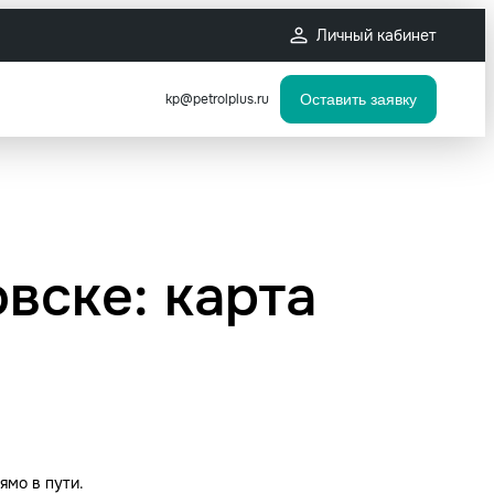
Личный кабинет
kp@petrolplus.ru
Оставить заявку
вске: карта
ямо в пути.