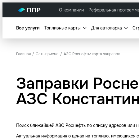
О компании
Реферальная программ
Все услуги
Топливные карты
Для автопарка
Ст
Главная
Сеть приема
АЗС Роснефть: карта заправок
Заправки Росне
АЗС Константи
Поиск ближайшей АЗС Роснефть по списку адресов или на
Актуальная информация о ценах на топливо, имеющихся с