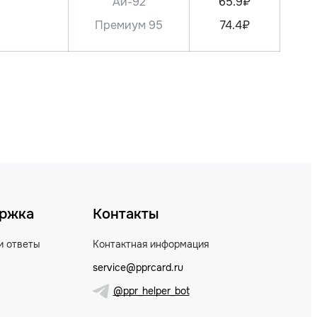
Аи-92
65.9₽
Премиум 95
74.4₽
ржка
Контакты
и ответы
Контактная информация
service@pprcard.ru
@ppr_helper_bot