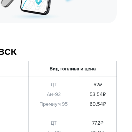
вск
Вид топлива и цена
ДТ
62₽
Аи-92
53.54₽
Премиум 95
60.54₽
ДТ
77.2₽