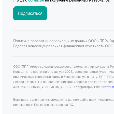
Я даю
согласие
на получение рекламных материалов
Подписаться
Политика обработки персональных данных ООО «ППР»
Ка
Годовая консолидированная финансовая отчетность ООО 
ООО "ППР" имеет самую широкую сеть приема топливных карт в Р
Консалт», по состоянию на август 2025., среди основных участни
принимающих топливные карты и бесконтактную оплату: ППР, Е1 Car
Ликард, Опти24. На основании критерия «лидер в сегменте топлив
АЗК, МАЗС, МАЗК, АГЗС, АГЗК, АГНКС на территории РФ).
Читать 
Вся представленная информация на данном сайте носит информацио
положениями Гражданского кодекса РФ.