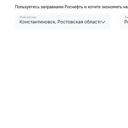
Пользуетесь заправками Роснефть и хотите экономить н
Мой регион
За
Константиновск, Ростовская область
Р