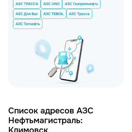
АЗС ТРАССА
АЗС UNO
АЗС Газпромнефть
АЗС Для Вас
АЗС TEBOIL
АЗС Трасса
АЗС Татнефть
Список адресов АЗС
Нефтьмагистраль:
Климовск