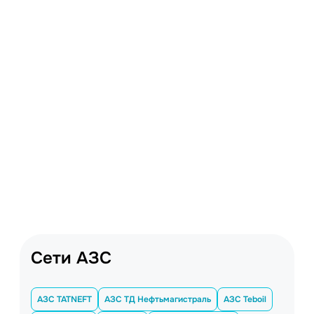
Сети АЗС
АЗС TATNEFT
АЗС ТД Нефтьмагистраль
АЗС Teboil