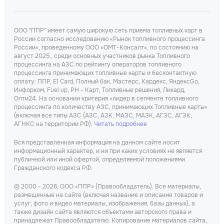
ООО "ППР" имеет самую широкую сеть приема топливных карт в
России согласно исследованию «Рынок топливного процессинга
России», проведенному ООО «ОМТ-Консалт», по состоянию на
август 2025., среди основных участников рынка Топливного
процессинга на АЗС по рейтингу операторов топливного
процессинга принимающих топливные карты и бесконтактную
оплату: ППР, Е1 Card, Полный бак, Мастерс, Кардекс, ЯндексGo,
Инфорком, Fuel up, РН - Карт, Топливные решения, Ликард,
Опти24. На основании критерия «лидер в сегменте топливного
процессинга по количеству АЗС, принимающих Топливные карты»
(включая все типы АЗС (АЗС, АЗК, МАЗС, МАЗК, АГЗС, АГЗК,
АГНКС на территории РФ).
Читать подробнее
Вся представленная информация на данном сайте носит
информационный характер, и ни при каких условиях не является
публичной или иной офертой, определяемой положениями
Гражданского кодекса РФ.
© 2000 - 2026, ООО «ППР» (Правообладатель). Все материалы,
размещенные на сайте (включая название и описание товаров и
услуг, фото и видео материалы, изображения, базы данных), а
также дизайн сайта являются объектами авторского права и
принадлежат Правообладателю. Копирование материалов сайта,