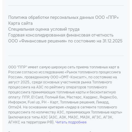
Политика обработки персональных данных ООО «ППР»
Карта сайта
Специальная оценка условий труда
Годовая консолидированная финансовая отчетность
ООО «Финансовые решения» по состоянию на 31.12.2025
ООО "ППР" имеет самую широкую сеть приема топливных карт в
России согласно исследованию «Рынок топливного процессинга
России», проведенному ООО «ОМТ-Консалт», по состоянию на
август 2025., среди основных участников рынка Топливного
процессинга на АЗС по рейтингу операторов топливного
процессинга принимающих топливные карты и бесконтактную
оплату: ППР, Е1 Card, Полный бак, Мастерс, Кардекс, ЯндексGo,
Инфорком, Fuel up, РН - Карт, Топливные решения, Ликард,
Опти24. На основании критерия «лидер в сегменте топливного
процессинга по количеству АЗС, принимающих Топливные карты»
(включая все типы АЗС (АЗС, АЗК, МАЗС, МАЗК, АГЗС, АГЗК,
АГНКС на территории РФ).
Читать подробнее