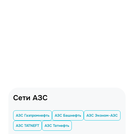
Сети АЗС
АЗС Газпромнефть
АЗС Башнефть
АЗС Эконом-АЗС
АЗС TATNEFT
АЗС Татнефть