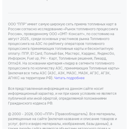
ООО "ППР" имеет самую широкую сеть приема топливных карт в
России согласно исследованию «Рынок топливного процессинга
России», проведенному ООО «ОМТ-Консалт», по состоянию на
август 2025., среди основных участников рынка Топливного
процессинга на АЗС по рейтингу операторов топливного
процессинга принимающих топливные карты и бесконтактную
оплату: ППР, Е1 Card, Полный бак, Мастерс, Кардекс, ЯндексGo,
Инфорком, Fuel up, РН - Карт, Топливные решения, Ликард,
Опти24. На основании критерия «лидер в сегменте топливного
процессинга по количеству АЗС, принимающих Топливные карты»
(включая все типы АЗС (АЗС, АЗК, МАЗС, МАЗК, АГЗС, АГЗК,
АГНКС на территории РФ).
Читать подробнее
Вся представленная информация на данном сайте носит
информационный характер, и ни при каких условиях не является
публичной или иной офертой, определяемой положениями
Гражданского кодекса РФ.
© 2000 - 2026, ООО «ППР» (Правообладатель). Все материалы,
размещенные на сайте (включая название и описание товаров и
услуг, фото и видео материалы, изображения, базы данных), а
также дизайн сайта являются объектами авторского права и