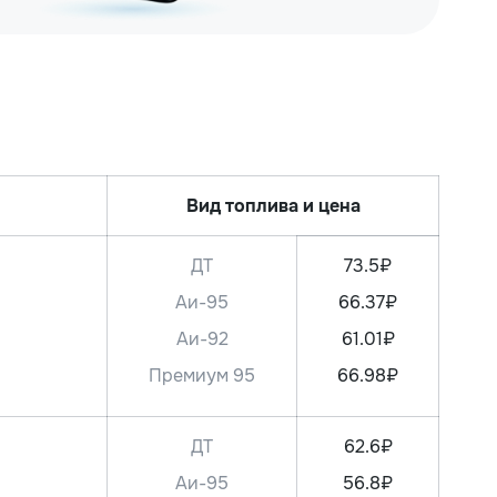
Вид топлива и цена
ДТ
73.5₽
Аи-95
66.37₽
Аи-92
61.01₽
Премиум 95
66.98₽
ДТ
62.6₽
Аи-95
56.8₽