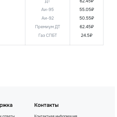
ДТ
62.45₽
Аи-95
55.05₽
Аи-92
50.55₽
Премиум ДТ
62.45₽
Газ СПБТ
24.5₽
ржка
Контакты
и ответы
Контактная информация