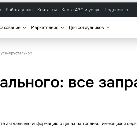
а
Работа у нас
Контакты
Карта АЗС и услуг
Поддержка
рахование
Маркетплейс
Для сотрудников
 Гусе-Хрустальном
ального: все запр
йте актуальную информацию о ценах на топливо, имеющихся серв