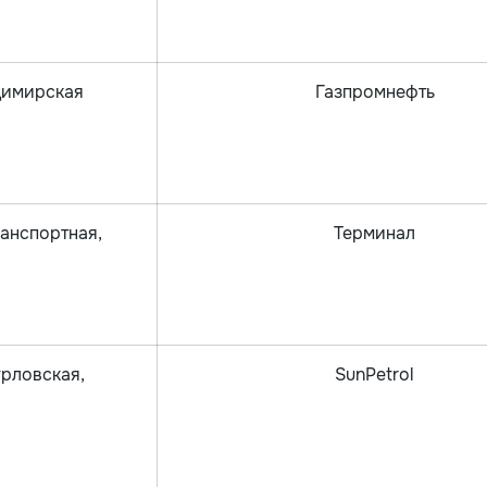
адимирская
Газпромнефть
ранспортная,
Терминал
урловская,
SunPetrol