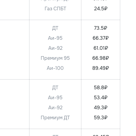
Газ СПБТ
24.5₽
ДТ
73.5₽
Аи-95
66.37₽
Аи-92
61.01₽
Премиум 95
66.98₽
Аи-100
89.49₽
ДТ
58.8₽
Аи-95
53.4₽
Аи-92
49.3₽
Премиум ДТ
59.3₽