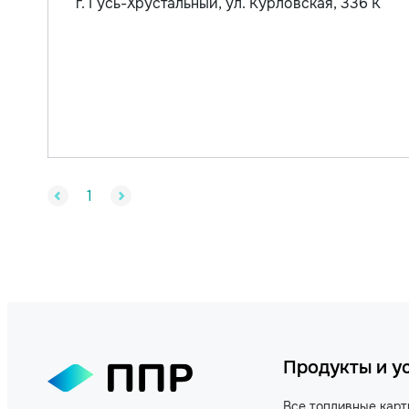
г. Гусь-Хрустальный, ул. Курловская, 336 К
1
Продукты и у
Все топливные кар