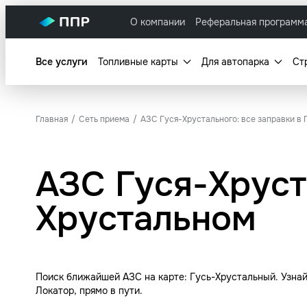
О компании
Реферальная программ
Все услуги
Топливные карты
Для автопарка
Ст
Главная
Сеть приема
АЗС Гуся-Хрустального: все заправки в
АЗС Гуся-Хруст
Хрустальном
Поиск ближайшей АЗС на карте: Гусь-Хрустальный. Узна
Локатор, прямо в пути.