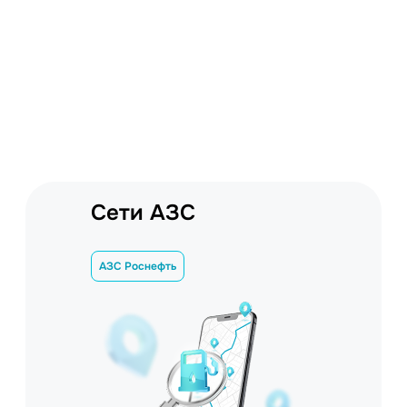
Сети АЗС
АЗС Роснефть