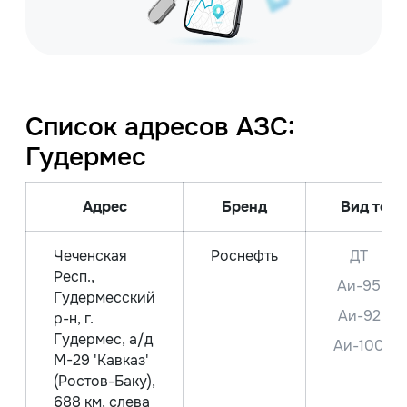
Список адресов АЗС:
Гудермес
Адрес
Бренд
Вид топл
Чеченская
Роснефть
ДТ
Респ.,
Аи-95
Гудермесский
Аи-92
р-н, г.
Гудермес, а/д
Аи-100
М-29 'Кавказ'
(Ростов-Баку),
688 км, слева