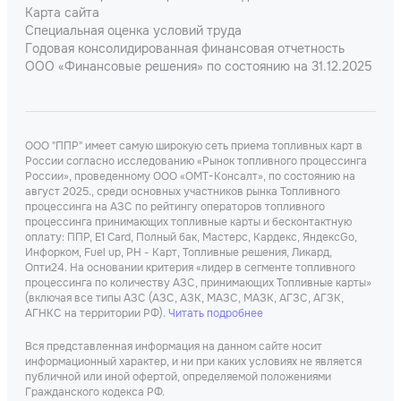
Карта сайта
Специальная оценка условий труда
Годовая консолидированная финансовая отчетность
ООО «Финансовые решения» по состоянию на 31.12.2025
ООО "ППР" имеет самую широкую сеть приема топливных карт в
России согласно исследованию «Рынок топливного процессинга
России», проведенному ООО «ОМТ-Консалт», по состоянию на
август 2025., среди основных участников рынка Топливного
процессинга на АЗС по рейтингу операторов топливного
процессинга принимающих топливные карты и бесконтактную
оплату: ППР, Е1 Card, Полный бак, Мастерс, Кардекс, ЯндексGo,
Инфорком, Fuel up, РН - Карт, Топливные решения, Ликард,
Опти24. На основании критерия «лидер в сегменте топливного
процессинга по количеству АЗС, принимающих Топливные карты»
(включая все типы АЗС (АЗС, АЗК, МАЗС, МАЗК, АГЗС, АГЗК,
АГНКС на территории РФ).
Читать подробнее
Вся представленная информация на данном сайте носит
информационный характер, и ни при каких условиях не является
публичной или иной офертой, определяемой положениями
Гражданского кодекса РФ.