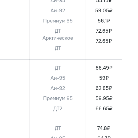
Аи-95
55.15₽
Аи-92
59.05₽
Премиум 95
56.1₽
ДТ
72.65₽
Арктическое
72.65₽
ДТ
ДТ
66.49₽
Аи-95
59₽
Аи-92
62.85₽
Премиум 95
59.95₽
ДТ2
66.65₽
ДТ
74.8₽