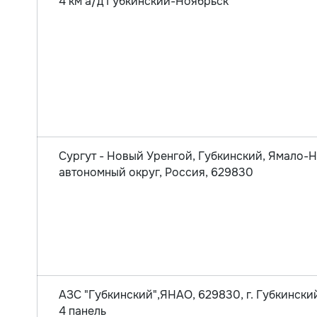
4 км а/д Губкинский-Ноябрьск
Сургут - Новый Уренгой, Губкинский, Ямало-
автономный округ, Россия, 629830
АЗС "Губкинский",ЯНАО, 629830, г. Губкинский
4 панель