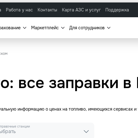
а
Работа у нас
Контакты
Карта АЗС и услуг
Поддержка
рахование
Маркетплейс
Для сотрудников
ском
о: все заправки в
туальную информацию о ценах на топливо, имеющихся сервисах и
правочные станции
ыбрать