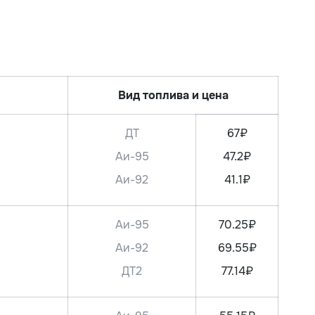
Вид топлива и цена
ДТ
67₽
Аи-95
47.2₽
Аи-92
41.1₽
Аи-95
70.25₽
Аи-92
69.55₽
ДТ2
77.14₽