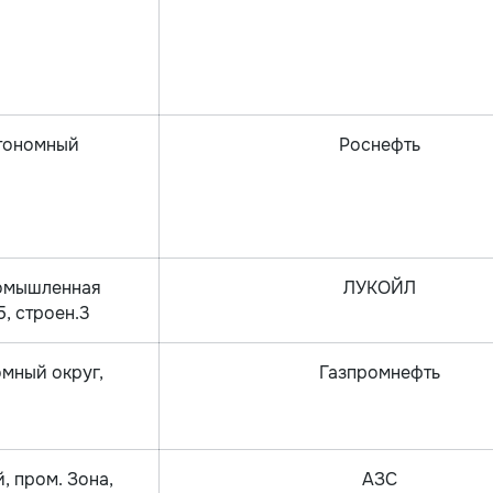
втономный
Роснефть
ромышленная
ЛУКОЙЛ
, строен.3
мный округ,
Газпромнефть
, пром. Зона,
АЗС