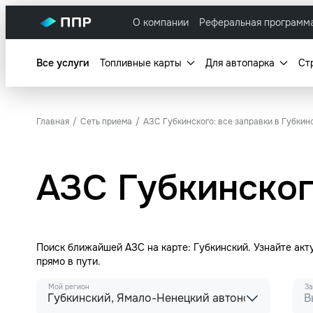
О компании
Реферальная программ
Все услуги
Топливные карты
Для автопарка
Ст
Главная
Сеть приема
АЗС Губкинского: все заправки в Губкин
АЗС Губкинског
Поиск ближайшей АЗС на карте: Губкинский. Узнайте ак
прямо в пути.
Мой регион
За
Губкинский, Ямало-Ненецкий автономный округ
В