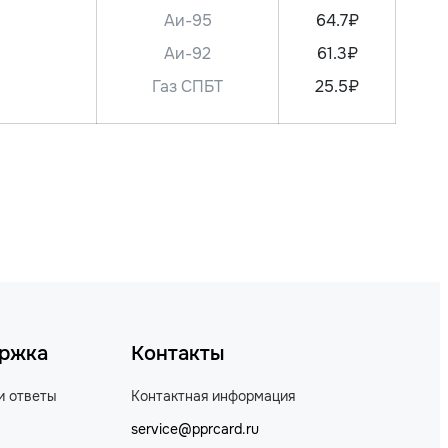
Аи-95
64.7₽
Аи-92
61.3₽
Газ СПБТ
25.5₽
ржка
Контакты
и ответы
Контактная информация
service@pprcard.ru