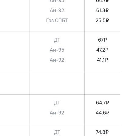
Аи-95
64.7₽
Аи-92
61.3₽
Газ СПБТ
25.5₽
ДТ
67₽
Аи-95
47.2₽
Аи-92
41.1₽
ДТ
64.7₽
Аи-92
44.6₽
ДТ
74.8₽