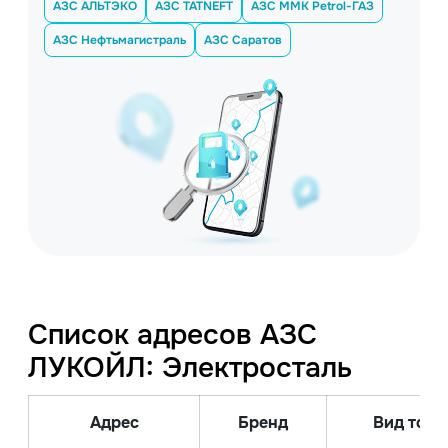
АЗС АЛЬТЭКО
АЗС TATNEFT
АЗС MMK Petrol-ГАЗ
АЗС Нефтьмагистраль
АЗС Саратов
Список адресов АЗС
ЛУКОЙЛ: Электросталь
Адрес
Бренд
Вид топл