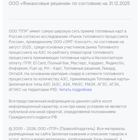
ООО «Финансовые решения» по состоянию на 31.12.2025
ООО "ППР" имеет самую широкую сеть приема топливных карт в
России согласно исследованию «Рынок топливного процессинга
России», проведенному ООО «ОМТ-Консалт», по состоянию на
август 2025., среди основных участников рынка Топливного
процессинга на АЗС по рейтингу операторов топливного
процессинга принимающих топливные карты и бесконтактную
оплату: ППР, Е1 Card, Полный бак, Мастерс, Кардекс, ЯндексGo,
Инфорком, Fuel up, РН - Карт, Топливные решения, Ликард,
Опти24. На основании критерия «лидер в сегменте топливного
процессинга по количеству АЗС, принимающих Топливные карты»
(включая все типы АЗС (АЗС, АЗК, МАЗС, МАЗК, АГЗС, АГЗК,
АГНКС на территории РФ).
Читать подробнее
Вся представленная информация на данном сайте носит
информационный характер, и ни при каких условиях не является
публичной или иной офертой, определяемой положениями
Гражданского кодекса РФ.
© 2000 - 2026, ООО «ППР» (Правообладатель). Все материалы,
размещенные на сайте (включая название и описание товаров и
услуг, фото и видео материалы, изображения, базы данных), а