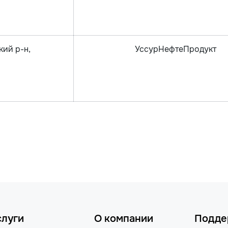
кий р-н,
УссурНефтеПродукт
слуги
О компании
Подде