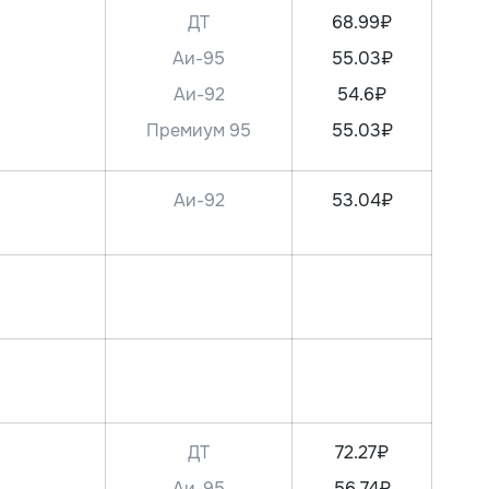
ДТ
68.99₽
Аи-95
55.03₽
Аи-92
54.6₽
Премиум 95
55.03₽
Аи-92
53.04₽
ДТ
72.27₽
Аи-95
56.74₽