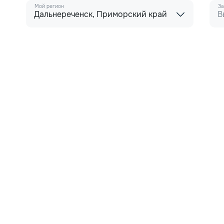
Мой регион
За
Дальнереченск, Приморский край
В