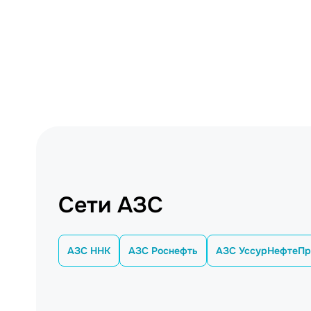
Сети АЗС
АЗС ННК
АЗС Роснефть
АЗС УссурНефтеПр