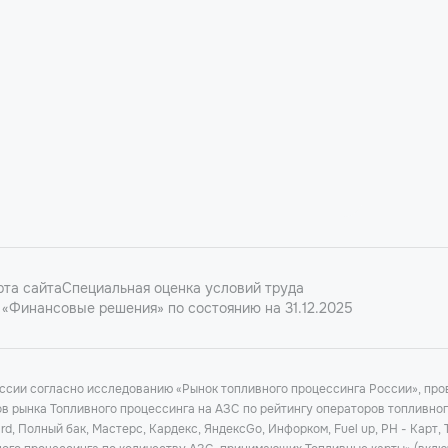
рта сайта
Специальная оценка условий труда
«Финансовые решения» по состоянию на 31.12.2025
оссии согласно исследованию «Рынок топливного процессинга России», п
ков рынка Топливного процессинга на АЗС по рейтингу операторов топливно
d, Полный бак, Мастерс, Кардекс, ЯндексGo, Инфорком, Fuel up, РН - Карт,