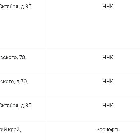
ктября, д.95,
ННК
вского, 70,
ННК
ского, д.70,
ННК
ктября, д.95,
ННК
кий край,
Роснефть