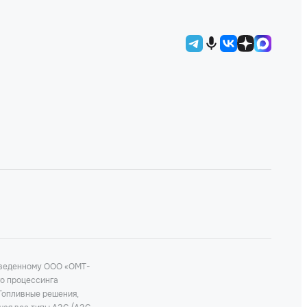
роведенному ООО «ОМТ-
го процессинга
 Топливные решения,