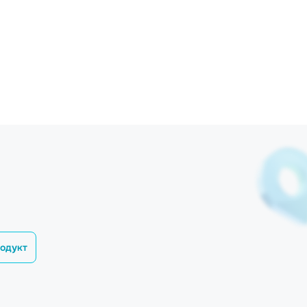
одукт