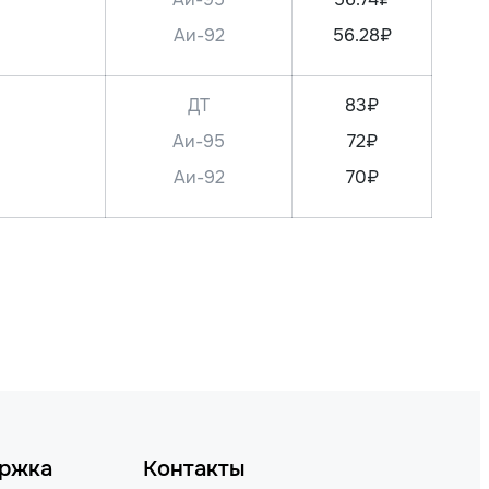
Аи-92
56.28₽
ДТ
83₽
Аи-95
72₽
Аи-92
70₽
ржка
Контакты