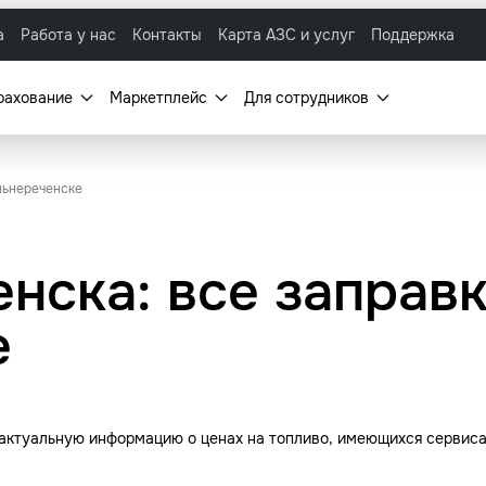
а
Работа у нас
Контакты
Карта АЗС и услуг
Поддержка
рахование
Маркетплейс
Для сотрудников
льнереченске
нска: все заправк
е
 актуальную информацию о ценах на топливо, имеющихся сервиса