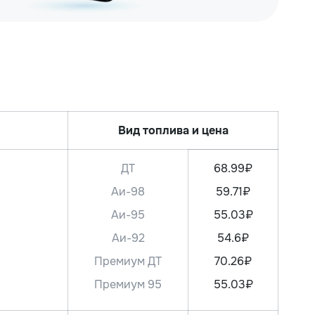
Вид топлива и цена
ДТ
68.99₽
Аи-98
59.71₽
Аи-95
55.03₽
Аи-92
54.6₽
Премиум ДТ
70.26₽
Премиум 95
55.03₽