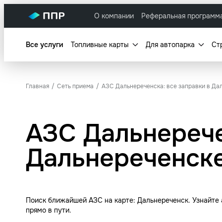
О компании
Реферальная программ
Все услуги
Топливные карты
Для автопарка
Ст
Главная
Сеть приема
АЗС Дальнереченска: все заправки в Да
АЗС Дальнерече
Дальнереченск
Поиск ближайшей АЗС на карте: Дальнереченск. Узнайте
прямо в пути.