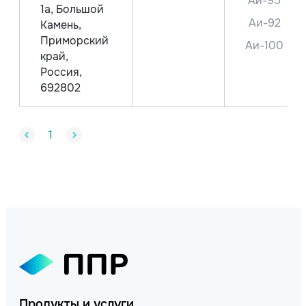
Аи-95
1а, Большой
Аи-92
Камень,
Приморский
Аи-100
край,
Россия,
692802
1
Продукты и услуги