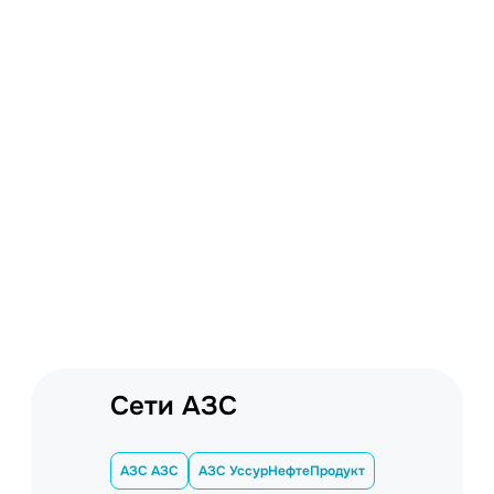
Сети АЗС
АЗС АЗС
АЗС УссурНефтеПродукт