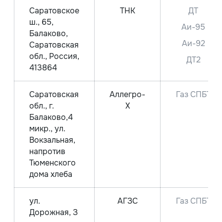
Саратовское
ТНК
ДТ
ш., 65,
Аи-95
Балаково,
Аи-92
Саратовская
обл., Россия,
ДТ2
413864
Саратовская
Аллегро-
Газ СПБТ
обл., г.
Х
Балаково,4
микр., ул.
Вокзальная,
напротив
Тюменского
дома хлеба
ул.
АГЗС
Газ СПБТ
Дорожная, З