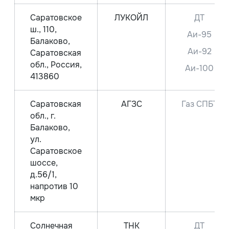
Саратовское
ЛУКОЙЛ
ДТ
ш., 110,
Аи-95
Балаково,
Аи-92
Саратовская
обл., Россия,
Аи-100
413860
Саратовская
АГЗС
Газ СПБТ
обл., г.
Балаково,
ул.
Саратовское
шоссе,
д.56/1,
напротив 10
мкр
Солнечная
ТНК
ДТ