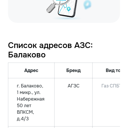
Список адресов АЗС:
Балаково
Адрес
Бренд
Вид топли
г. Балаково,
АГЗС
Газ СПБТ
1 микр., ул.
Набережная
50 лет
ВЛКСМ,
д.4/3