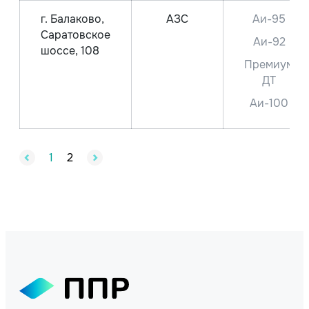
г. Балаково,
АЗС
Аи-95
Саратовское
Аи-92
шоссе, 108
Премиум
ДТ
Аи-100
1
2