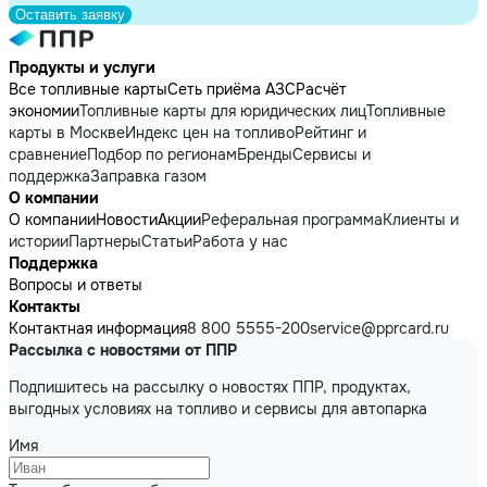
Оставить заявку
Продукты и услуги
Все топливные карты
Сеть приёма АЗС
Расчёт
экономии
Топливные карты для юридических лиц
Топливные
карты в Москве
Индекс цен на топливо
Рейтинг и
сравнение
Подбор по регионам
Бренды
Сервисы и
поддержка
Заправка газом
О компании
О компании
Новости
Акции
Реферальная программа
Клиенты и
истории
Партнеры
Статьи
Работа у нас
Поддержка
Вопросы и ответы
Контакты
Контактная информация
8 800 5555-200
service@pprcard.ru
Рассылка с новостями от ППР
Подпишитесь на рассылку о новостях ППР, продуктах,
выгодных условиях на топливо и сервисы для автопарка
Имя