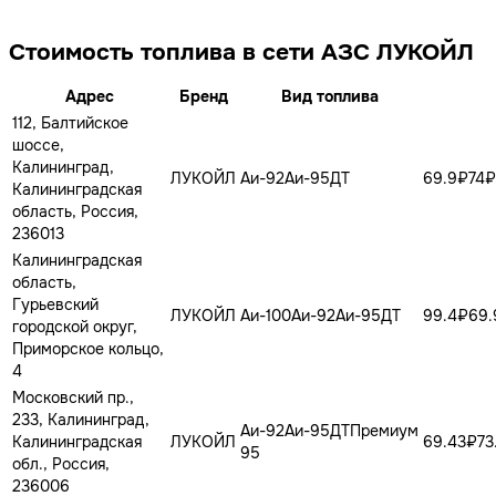
Стоимость топлива в сети АЗС ЛУКОЙЛ
Адрес
Бренд
Вид топлива
112, Балтийское
шоссе,
Калининград,
ЛУКОЙЛ
Аи-92
Аи-95
ДТ
69.9₽
74₽
Калининградская
область, Россия,
236013
Калининградская
область,
Гурьевский
ЛУКОЙЛ
Аи-100
Аи-92
Аи-95
ДТ
99.4₽
69.
городской округ,
Приморское кольцо,
4
Московский пр.,
233, Калининград,
Аи-92
Аи-95
ДТ
Премиум
Калининградская
ЛУКОЙЛ
69.43₽
73
95
обл., Россия,
236006