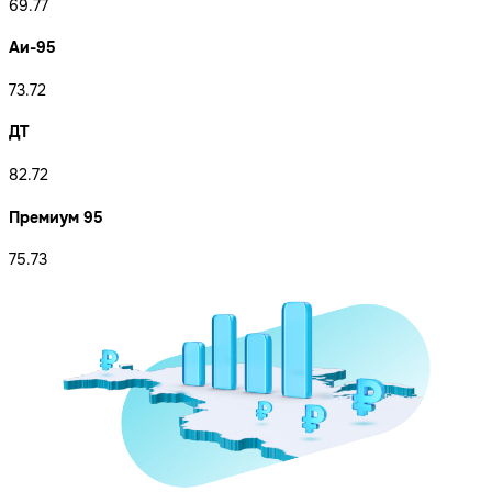
69.77
Аи-95
73.72
ДТ
82.72
Премиум 95
75.73