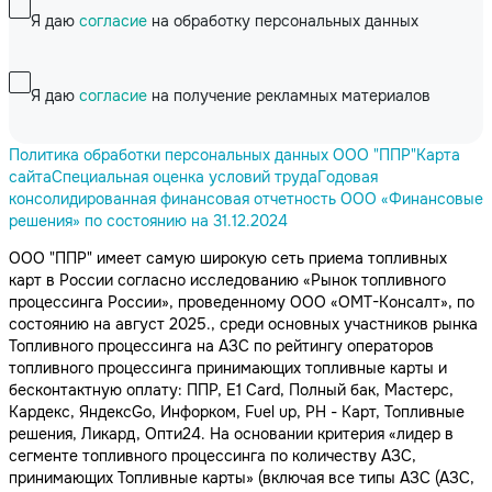
Я даю
согласие
на обработку персональных данных
Я даю
согласие
на получение рекламных материалов
Политика обработки персональных данных ООО "ППР"
Карта
сайта
Специальная оценка условий труда
Годовая
консолидированная финансовая отчетность ООО «Финансовые
решения» по состоянию на 31.12.2024
ООО "ППР" имеет самую широкую сеть приема топливных
карт в России согласно исследованию «Рынок топливного
процессинга России», проведенному ООО «ОМТ-Консалт», по
состоянию на август 2025., среди основных участников рынка
Топливного процессинга на АЗС по рейтингу операторов
топливного процессинга принимающих топливные карты и
бесконтактную оплату: ППР, Е1 Card, Полный бак, Мастерс,
Кардекс, ЯндексGo, Инфорком, Fuel up, РН - Карт, Топливные
решения, Ликард, Опти24. На основании критерия «лидер в
сегменте топливного процессинга по количеству АЗС,
принимающих Топливные карты» (включая все типы АЗС (АЗС,