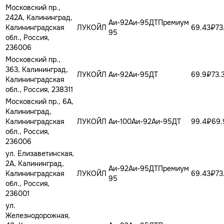
Московский пр.,
242А, Калининград,
Аи-92
Аи-95
ДТ
Премиум
Калининградская
ЛУКОЙЛ
69.43₽
73
95
обл., Россия,
236006
Московский пр.,
363, Калининград,
ЛУКОЙЛ
Аи-92
Аи-95
ДТ
69.9₽
73.
Калининградская
обл., Россия, 238311
Московский пр., 6А,
Калининград,
Калининградская
ЛУКОЙЛ
Аи-100
Аи-92
Аи-95
ДТ
99.4₽
69.
обл., Россия,
236006
ул. Елизаветинская,
2А, Калининград,
Аи-92
Аи-95
ДТ
Премиум
Калининградская
ЛУКОЙЛ
69.43₽
73
95
обл., Россия,
236001
ул.
Железнодорожная,