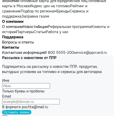
экономии
Топливные карты для юридических лиц
Топливные
карты в Москве
Индекс цен на топливо
Рейтинг и
сравнение
Подбор по регионам
Бренды
Сервисы и
поддержка
Заправка газом
О компании
О компании
Новости
Акции
Реферальная программа
Клиенты и
истории
Партнеры
Статьи
Работа у нас
Поддержка
Вопросы и ответы
Контакты
Контактная информация
8 800 5555-200
service@pprcard.ru
Рассылка с новостями от ППР
Подпишитесь на рассылку о новостях ППР, продуктах,
выгодных условиях на топливо и сервисы для автопарка
Имя
Только буквы и пробелы
Email
В формате pochta@mail.ru
Оставить заявку