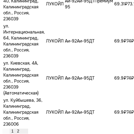
40, Калининград,
Аи-92
Аи-95
ДТ
Премиум
ЛУКОЙЛ
69.31₽
73
Калининградская
95
обл., Россия,
236039
ул.
Интернациональная,
64, Калининград,
ЛУКОЙЛ
Аи-92
Аи-95
ДТ
69.9₽
74₽
Калининградская
обл., Россия,
236039
ул. Киевская, 4А,
Калининград,
Калининградская
ЛУКОЙЛ
Аи-92
Аи-95
ДТ
69.9₽
74₽
обл., Россия,
236039
(Автоматическая)
ул. Куйбышева, 36,
Калининград,
Калининградская
ЛУКОЙЛ
Аи-92
Аи-95
ДТ
69.9₽
74₽
обл., Россия,
236006
1
2