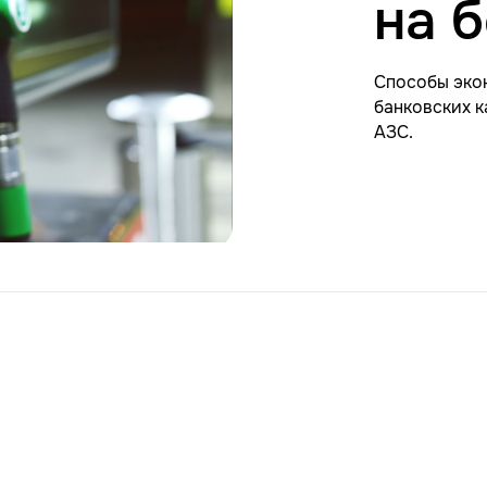
на 
Способы экон
банковских к
АЗС.