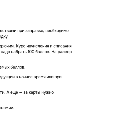
ществами при заправке, необходимо
идку.
орючим. Курс начисления и списания
, надо набрать 100 баллов. На размер
емых баллов.
одукции в ночное время или при
ти. А еще — за карты нужно
ономии.