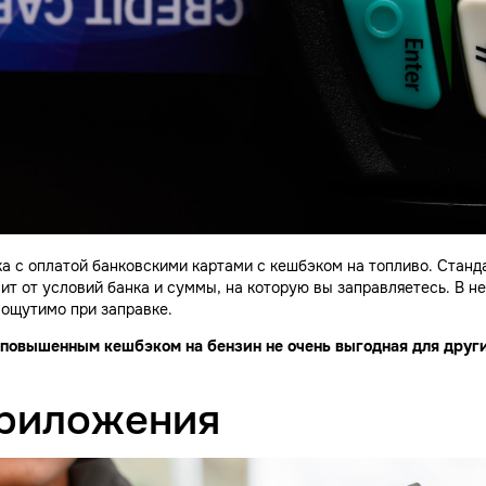
а с оплатой банковскими картами с кешбэком на топливо. Стан
сит от условий банка и суммы, на которую вы заправляетесь. В 
 ощутимо при заправке.
 с повышенным кешбэком на бензин не очень выгодная для други
риложения