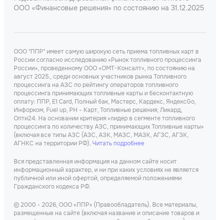
ООО «Финансовые решения» по состоянию на 31.12.2025
ООО "ППР" имеет самую широкую сеть приема топливных карт в
России согласно исследованию «Рынок топливного процессинга
России», проведенному ООО «ОМТ-Консалт», по состоянию на
август 2025., среди основных участников рынка Топливного
процессинга на АЗС по рейтингу операторов топливного
процессинга принимающих топливные карты и бесконтактную
оплату: ППР, Е1 Card, Полный бак, Мастерс, Кардекс, ЯндексGo,
Инфорком, Fuel up, РН - Карт, Топливные решения, Ликард,
Опти24. На основании критерия «лидер в сегменте топливного
процессинга по количеству АЗС, принимающих Топливные карты»
(включая все типы АЗС (АЗС, АЗК, МАЗС, МАЗК, АГЗС, АГЗК,
АГНКС на территории РФ).
Читать подробнее
Вся представленная информация на данном сайте носит
информационный характер, и ни при каких условиях не является
публичной или иной офертой, определяемой положениями
Гражданского кодекса РФ.
© 2000 - 2026, ООО «ППР» (Правообладатель). Все материалы,
размещенные на сайте (включая название и описание товаров и