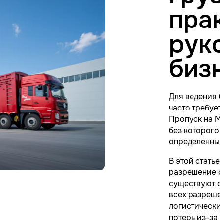
пра
рук
биз
Для ведения
часто требуе
Пропуск на М
без которого
определенны
В этой стать
разрешение с
существуют 
всех разреш
логистически
потерь из-за