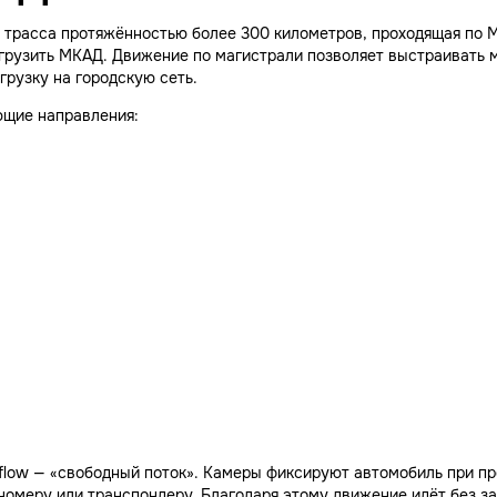
 трасса протяжённостью более 300 километров, проходящая по М
грузить МКАД. Движение по магистрали позволяет выстраивать 
грузку на городскую сеть.
ющие направления:
 flow — «свободный поток». Камеры фиксируют автомобиль при п
 номеру или транспондеру. Благодаря этому движение идёт без за