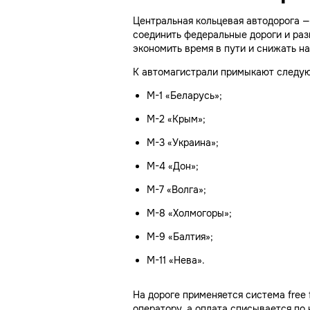
Центральная кольцевая автодорога —
соединить федеральные дороги и раз
экономить время в пути и снижать на
К автомагистрали примыкают следу
М-1 «Беларусь»;
М-2 «Крым»;
М-3 «Украина»;
М-4 «Дон»;
М-7 «Волга»;
М-8 «Холмогоры»;
М-9 «Балтия»;
М-11 «Нева».
На дороге применяется система free
оператору, а оплата списывается по