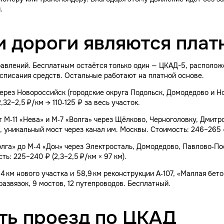
.
и дороги являются пла
равлений. Бесплатным остаётся только один — ЦКАД-5, располо
 списания средств. Остальные работают на платной основе.
через Новороссийск (городские округа Подольск, Домодедово и Но
2,32–2,5 ₽/км → 110‑125 ₽ за весь участок.
т М‑11 «Нева» и М‑7 «Волга» через Щёлково, Черноголовку, Дмитро
, уникальный мост через канал им. Москвы. Стоимость: 246–265 ₽ 
олга» до М‑4 «Дон» через Электросталь, Домодедово, Павлово‑Пос
ь: 225–240 ₽ (2,3–2,5 ₽/км × 97 км).
,4 км нового участка и 58,9 км реконструкции А‑107, «Маллая бет
развязок, 9 мостов, 12 путепроводов. Бесплатный.
ть проезд по ЦКАД