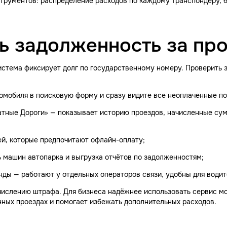
трументов: распределение расходов по каждому транспондеру, 
ь задолженность за пр
система фиксирует долг по государственному номеру. Проверить
омобиля в поисковую форму и сразу видите все неоплаченные по
тные Дороги» — показывает историю проездов, начисленные сум
й, которые предпочитают офлайн-оплату;
 машин автопарка и выгрузка отчётов по задолженностям;
ы — работают у отдельных операторов связи, удобны для водите
числению штрафа. Для бизнеса надёжнее использовать сервис м
ных проездах и помогает избежать дополнительных расходов.