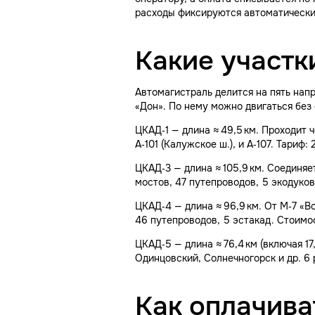
расходы фиксируются автоматически
Какие участк
Автомагистраль делится на пять нап
«Дон». По нему можно двигаться без
ЦКАД‑1 — длина ≈ 49,5 км. Проходит 
А‑101 (Калужское ш.), и А‑107. Тариф: 
ЦКАД‑3 — длина ≈ 105,9 км. Соединяе
мостов, 47 путепроводов, 5 экодуков
ЦКАД‑4 — длина ≈ 96,9 км. От М‑7 «В
46 путепроводов, 5 эстакад. Стоимост
ЦКАД‑5 — длина ≈ 76,4 км (включая 17
Одинцовский, Солнечногорск и др. 6 
Как оплачива