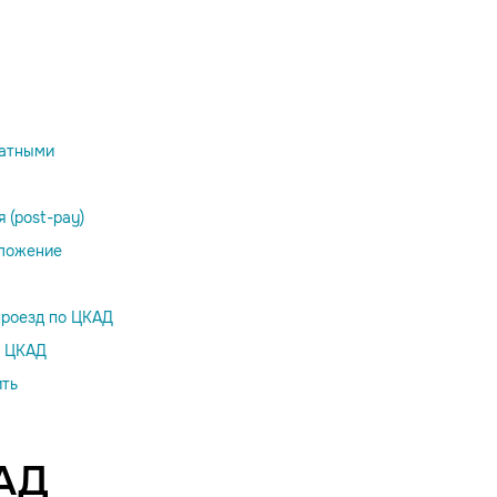
латными
 (post-pay)
иложение
проезд по ЦКАД
о ЦКАД
ить
КАД