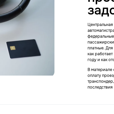
зад
Центральная 
автомагистра
федеральные 
пассажирских
платные. Для
как работает
году и как о
В материале 
оплату проез
транспондер,
последствия