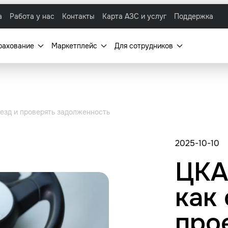
а
Работа у нас
Контакты
Карта АЗС и услуг
Поддержка
рахование
Маркетплейс
Для сотрудников
оезд и проверять задолженность
2025-10-10
ЦКА
как
про