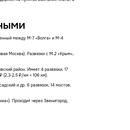
тными
женный между М-7 «Волга» и М-4
вая Москва). Pазвязки с М‑2 «Крым»,
вский район. Имеет 4 развязки, 17
(2,3‑2,5 ₽/км × 106 км).
адский и др. 6 развязок, 14 мостов,
онка»). Проходит через Звенигород,