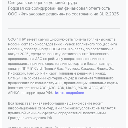
Специальная оценка условий труда
Годовая консолидированная финансовая отчетность
ООО «Финансовые решения» по состоянию на 31.12.2025
ООО "ППР" имеет самую широкую сеть приема топливных карт в
России согласно исследованию «Рынок топливного процессинга
России», проведенному ООО «ОМТ-Консалт», по состоянию на
август 2025., среди основных участников рынка Топливного
процессинга на АЗС по рейтингу операторов топливного
процессинга принимающих топливные карты и бесконтактную
оплату: ППР, Е1 Card, Полный бак, Мастерс, Кардекс, ЯндексGo,
Инфорком, Fuel up, РН - Карт, Топливные решения, Ликард,
Опти24. На основании критерия «лидер в сегменте топливного
процессинга по количеству АЗС, принимающих Топливные карты»
(включая все типы АЗС (АЗС, АЗК, МАЗС, МАЗК, АГЗС, АГЗК,
АГНКС на территории РФ).
Читать подробнее
Вся представленная информация на данном сайте носит
информационный характер, и ни при каких условиях не является
публичной или иной офертой, определяемой положениями
Гражданского кодекса РФ.