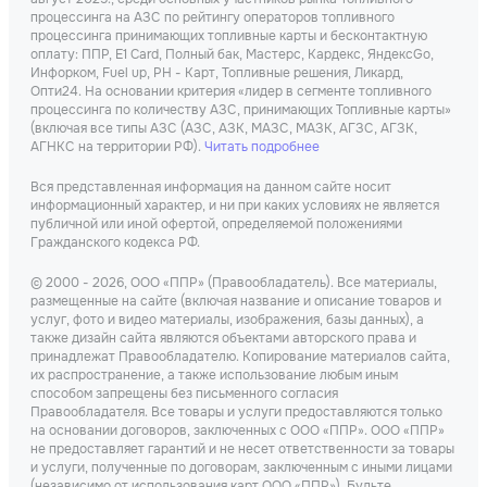
процессинга на АЗС по рейтингу операторов топливного
процессинга принимающих топливные карты и бесконтактную
оплату: ППР, Е1 Card, Полный бак, Мастерс, Кардекс, ЯндексGo,
Инфорком, Fuel up, РН - Карт, Топливные решения, Ликард,
Опти24. На основании критерия «лидер в сегменте топливного
процессинга по количеству АЗС, принимающих Топливные карты»
(включая все типы АЗС (АЗС, АЗК, МАЗС, МАЗК, АГЗС, АГЗК,
АГНКС на территории РФ).
Читать подробнее
Вся представленная информация на данном сайте носит
информационный характер, и ни при каких условиях не является
публичной или иной офертой, определяемой положениями
Гражданского кодекса РФ.
© 2000 - 2026, ООО «ППР» (Правообладатель). Все материалы,
размещенные на сайте (включая название и описание товаров и
услуг, фото и видео материалы, изображения, базы данных), а
также дизайн сайта являются объектами авторского права и
принадлежат Правообладателю. Копирование материалов сайта,
их распространение, а также использование любым иным
способом запрещены без письменного согласия
Правообладателя. Все товары и услуги предоставляются только
на основании договоров, заключенных с ООО «ППР». ООО «ППР»
не предоставляет гарантий и не несет ответственности за товары
и услуги, полученные по договорам, заключенным с иными лицами
(независимо от использования карт ООО «ППР»). Будьте