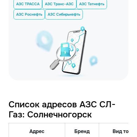
АЗС ТРАССА
АЗС Транс-АЗС
АЗС Татнефть
АЗС Роснефть
АЗС Сибирьнефть
Список адресов АЗС СЛ-
Газ: Солнечногорск
Адрес
Бренд
Вид топли