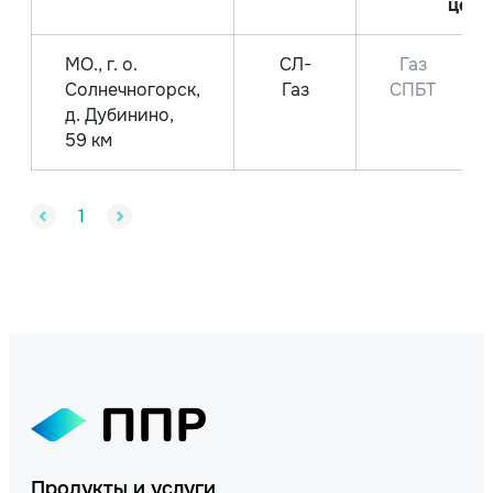
цена
МО., г. о.
СЛ-
Газ
Солнечногорск,
Газ
СПБТ
д. Дубинино,
59 км
1
Продукты и услуги