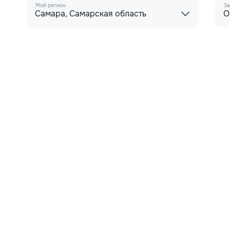
Мой регион
За
Самара, Самарская область
О