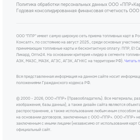
Политика обработки персональных данных ООО «ППР»
Ка
Годовая консолидированная финансовая отчетность ООО 
ООО "ППР" имеет самую широкую сеть приема топливных карт в Р
Консалт», по состоянию на август 2025., среди основных участни
принимающих топливные карты и бесконтактную оплату: ППР, Е1 Car
Ликард, Опти24. На основании критерия «лидер в сегменте топлив
АЗК, МАЗС, МАЗК, АГЗС, АГЗК, АГНКС на территории РФ).
Читать 
Вся представленная информация на данном сайте носит информацио
положениями Гражданского кодекса РФ.
© 2000 - 2026, ООО «ППР» (Правообладатель). Все материалы, раз
изображения, базы данных), а также дизайн сайта являются объек
распространение, а также использование любым иным способом за
на основании договоров, заключенных с ООО «ППР». ООО «ППР» не 
заключенным с иными лицами (независимо от использования карт О
официальный сайт.