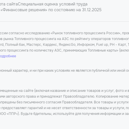
рта сайта
Специальная оценка условий труда
«Финансовые решения» по состоянию на 31.12.2025
оссии согласно исследованию «Рынок топливного процессинга России», п
ков рынка Топливного процессинга на АЗС по рейтингу операторов топливно
d, Полный бак, Мастерс, Кардекс, ЯндексGo, Инфорком, Fuel up, РН - Карт,
ного процессинга по количеству АЗС, принимающих Топливные карты» (вклю
подробнее
нный характер, и ни при каких условиях не является публичной или иной 
мещенные на сайте (включая название и описание товаров и услуг, фото и 
тами авторского права и принадлежат Правообладателю. Копирование матер
прещены без письменного согласия Правообладателя. Все товары и услуги
предоставляет гарантий и не несет ответственности за товары и услуги, п
ОО «ППР»). Будьте бдительны, используйте для получения информации и за