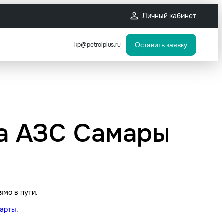
Личный кабинет
kp@petrolplus.ru
Оставить заявку
та АЗС Самары
ямо в пути.
карты
.