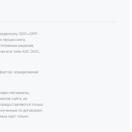
роведенному ООО «ОМТ-
го процессинга
 Топливные решения,
чая все типы АЗС (АЗС,
офертой, определяемой
видео материалы,
иалов сайта, их
 предоставляются только
олученные по договорам,
каза карт только