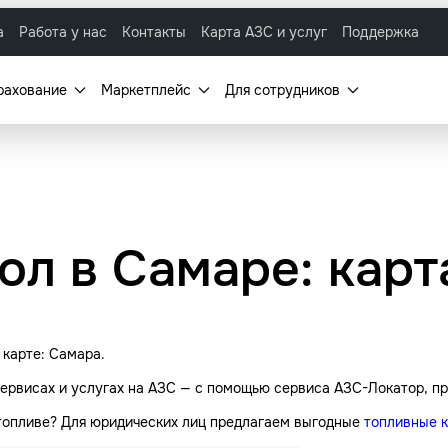
а
Работа у нас
Контакты
Карта АЗС и услуг
Поддержка
рахование
Маркетплейс
Для сотрудников
ол в Самаре: кар
 карте: Самара.
ервисах и услугах на АЗС — с помощью сервиса АЗС-Локатор, пр
 топливе? Для юридических лиц предлагаем выгодные
топливные 