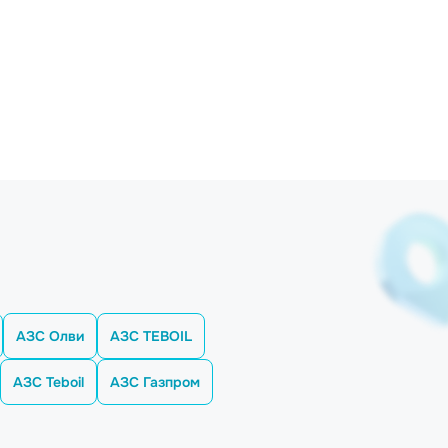
АЗС Олви
АЗС TEBOIL
АЗС Teboil
АЗС Газпром