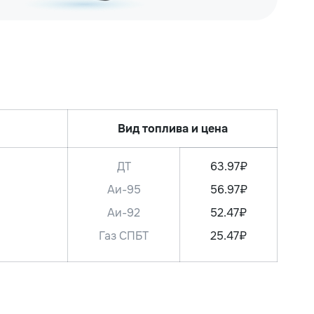
Вид топлива и цена
ДТ
63.97₽
Аи-95
56.97₽
Аи-92
52.47₽
Газ СПБТ
25.47₽