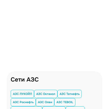
Сети АЗС
АЗС ЛУКОЙЛ
АЗС Октанол
АЗС Татнефть
АЗС Роснефть
АЗС Олви
АЗС TEBOIL