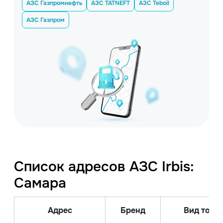
АЗС Газпромнефть
АЗС TATNEFT
АЗС Teboil
АЗС Газпром
Список адресов АЗС Irbis:
Самара
Адрес
Бренд
Вид топли