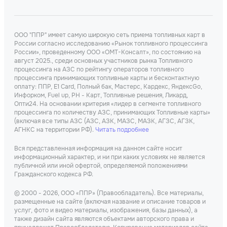
ООО "ППР" имеет самую широкую сеть приема топливных карт в
России согласно исследованию «Рынок топливного процессинга
России», проведенному ООО «ОМТ-Консалт», по состоянию на
август 2025., среди основных участников рынка Топливного
процессинга на АЗС по рейтингу операторов топливного
процессинга принимающих топливные карты и бесконтактную
оплату: ППР, Е1 Card, Полный бак, Мастерс, Кардекс, ЯндексGo,
Инфорком, Fuel up, РН - Карт, Топливные решения, Ликард,
Опти24. На основании критерия «лидер в сегменте топливного
процессинга по количеству АЗС, принимающих Топливные карты»
(включая все типы АЗС (АЗС, АЗК, МАЗС, МАЗК, АГЗС, АГЗК,
АГНКС на территории РФ).
Читать подробнее
Вся представленная информация на данном сайте носит
информационный характер, и ни при каких условиях не является
публичной или иной офертой, определяемой положениями
Гражданского кодекса РФ.
© 2000 - 2026, ООО «ППР» (Правообладатель). Все материалы,
размещенные на сайте (включая название и описание товаров и
услуг, фото и видео материалы, изображения, базы данных), а
также дизайн сайта являются объектами авторского права и