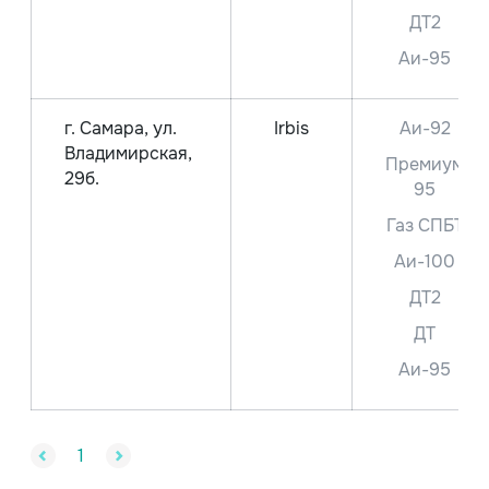
ДТ2
Аи-95
г. Самара, ул.
Irbis
Аи-92
Владимирская,
Премиум
29б.
95
Газ СПБТ
Аи-100
ДТ2
ДТ
Аи-95
1