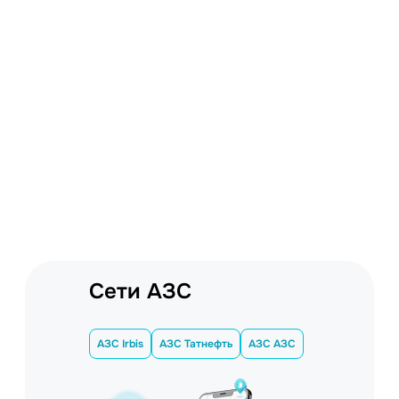
Сети АЗС
АЗС Irbis
АЗС Татнефть
АЗС АЗС