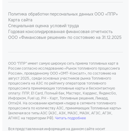
Политика обработки персональных данных ООО «ППР»
Карта сайта
Специальная оценка условий труда
Годовая консолидированная финансовая отчетность
ООО «Финансовые решения» по состоянию на 31.12.2025
ООО "ППР" имеет самую широкую сеть приема топливных карт в
России согласно исследованию «Рынок топливного процессинга
России», проведенному ООО «ОМТ-Консалт», по состоянию на
август 2025., среди основных участников рынка Топливного
процессинга на АЗС по рейтингу операторов топливного
процессинга принимающих топливные карты и бесконтактную
оплату: ППР, Е1 Card, Полный бак, Мастерс, Кардекс, ЯндексGo,
Инфорком, Fuel up, РН - Карт, Топливные решения, Ликард,
Опти24. На основании критерия «лидер в сегменте топливного
процессинга по количеству АЗС, принимающих Топливные карты»
(включая все типы АЗС (АЗС, АЗК, МАЗС, МАЗК, АГЗС, АГЗК,
АГНКС на территории РФ).
Читать подробнее
Вся представленная информация на данном сайте носит