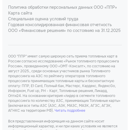
Политика обработки персональных данных ООО «ППР»
Карта сайта
Специальная оценка условий труда
Годовая консолидированная финансовая отчетность
ООО «Финансовые решения» по состоянию на 31.12.2025
ООО "ППР" имеет самую широкую сеть приема топливных карт в
России согласно исследованию «Рынок топливного процессинга
России», проведенному ООО «ОМТ-Консалт», по состоянию на
август 2025., среди основных участников рынка Топливного
процессинга на АЗС по рейтингу операторов топливного
процессинга принимающих топливные карты и бесконтактную
оплату: ППР, Е1 Card, Полный бак, Мастерс, Кардекс, ЯндексGo,
Инфорком, Fuel up, РН - Карт, Топливные решения, Ликард,
Опти24. На основании критерия «лидер в сегменте топливного
процессинга по количеству АЗС, принимающих Топливные карты»
(включая все типы АЗС (АЗС, АЗК, МАЗС, МАЗК, АГЗС, АГЗК,
АГНКС на территории РФ).
Читать подробнее
Вся представленная информация на данном сайте носит
информационный характер, и ни при каких условиях не является