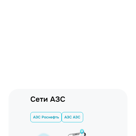
Сети АЗС
АЗС Роснефть
АЗС АЗС