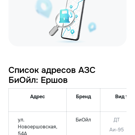
Список адресов АЗС
БиОйл: Ершов
Адрес
Бренд
Вид топ
це
ул.
БиОйл
ДТ
Новоершовская,
Аи-95
54А